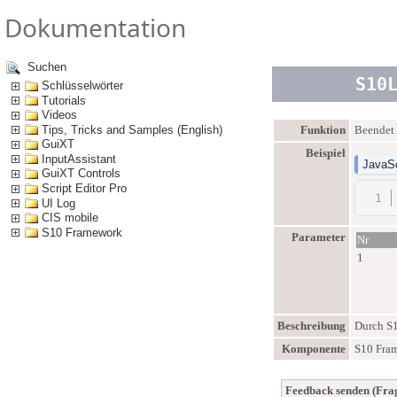
Dokumentation
Suchen
S10
Schlüsselwörter
Tutorials
Videos
Tips, Tricks and Samples (English)
Funktion
Beendet 
GuiXT
Beispiel
InputAssistant
JavaSc
GuiXT Controls
Script Editor Pro
UI Log
CIS mobile
S10 Framework
Parameter
Nr
1
Beschreibung
Durch S1
Komponente
S10 Fra