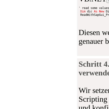
' read some value
Dim
 dic 
As
New
 D
 ReadWithSapGui_P
Diesen we
genauer b
Schritt 4
verwend
Wir setze
Scripting 
und konfig