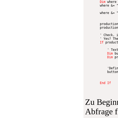
Dim
 where
        where 
&
=
                 
        where 
&
=
        productio
        productio
' Check, 
' Yes? Th
If
 produc
' Tex
Dim
 b
Dim
 p
                 
'Defi
            butto
End
If
Zu Beginn
Abfrage f