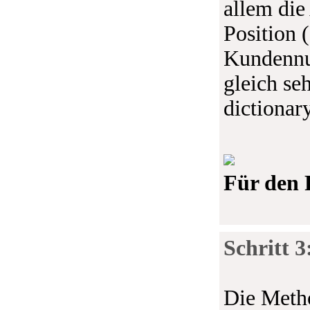
allem di
Position 
Kundennu
gleich se
dictionar
Für den 
Schritt 
Die Metho