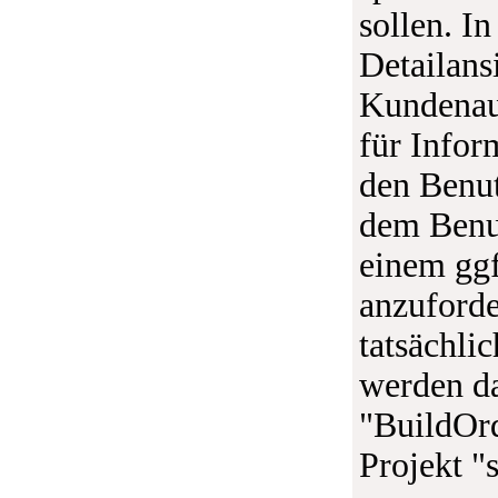
sollen. In
Detailans
Kundenauf
für Infor
den Benut
dem Benut
einem ggf
anzuforde
tatsächlic
werden d
"BuildOrd
Projekt "