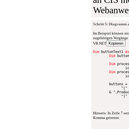
Webanwen
Schritt 5: Diagramm 
Im Beispiel können nic
zugehörigen Vorgänge 
VB.NET
Kopieren
Dim
 buttonText1 
A
Dim
 butto
Dim
 proce
                i
Dim
 proce
                i
        buttons 
=
"|"
&
",Produ
"|"
Hinweis: In Zeile 7 we
Komma getrennt.