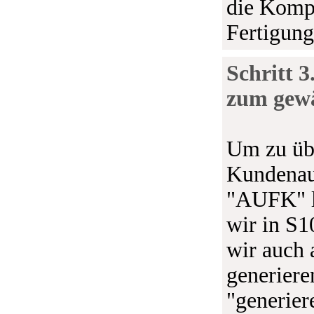
die Komp
Fertigung
Schritt 3
zum gew
Um zu übe
Kundenauf
"AUFK" l
wir in S1
wir auch
generiere
"generier