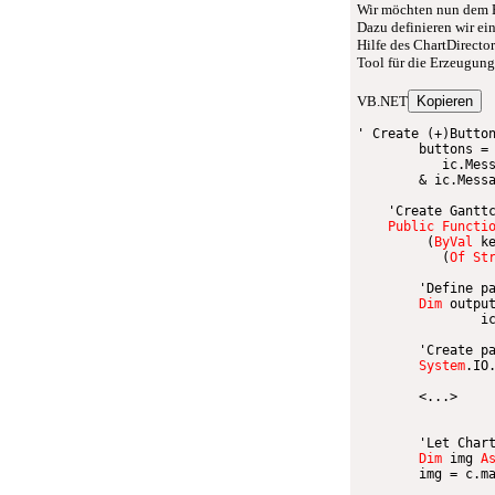
Wir möchten nun dem B
Dazu definieren wir ei
Hilfe des ChartDirector
Tool für die Erzeugung
VB.NET
Kopieren
' Create (+)Butto
        buttons 
=
           ic.Mes
&
 ic.Mess
'Create Gantt
Public
Functi
(
ByVal
 k
(
Of
St
'Define p
Dim
 outpu
                i
'Create p
System
.IO
<
...
>
'Let Char
Dim
 img 
A
        img 
=
 c.m