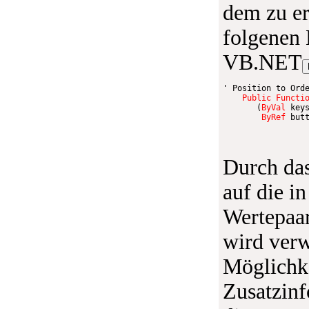
dem zu er
folgenen
VB.NET
' Position to Ord
Public
Functi
(
ByVal
 key
ByRef
 but
Durch das
auf die i
Wertepaar
wird ver
Möglichk
Zusatzinf