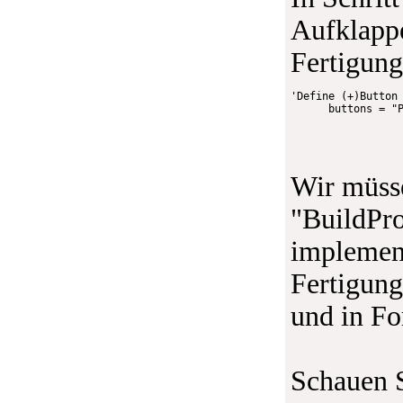
Aufklappe
Fertigung
'Define (+)Button
      buttons 
=
"
Wir müss
"BuildPro
implement
Fertigung
und in F
Schauen S