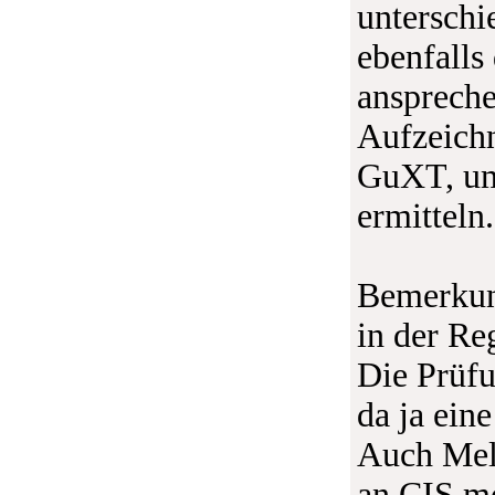
unterschi
ebenfalls
anspreche
Aufzeich
GuXT, um
ermitteln.
Bemerkung
in der Re
Die Prüfu
da ja eine
Auch Mel
an CIS mo