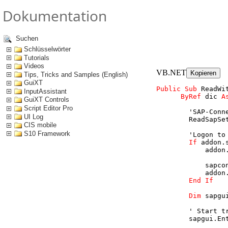
Dokumentation
Suchen
Be
Schlüsselwörter
Tutorials
Fertig
Videos
VB.NET
Kopieren
Tips, Tricks and Samples (English)
GuiXT
Public
Sub
 ReadWi
InputAssistant
ByRef
 dic 
A
GuiXT Controls
Script Editor Pro
'SAP-Conn
UI Log
        ReadSapSe
CIS mobile
S10 Framework
'Logon to
If
 addon.
            addon
                 
            sapco
            addon
End
If
Dim
 sapgu
' Start t
        sapgui.En