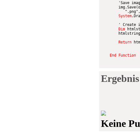
'Save ima
        img.Save
(
".png"
System
.Dr
' Create 
Dim
 htmls
        htmlstrin
Return
 htm
End
Function
Ergebnis
Keine Puf