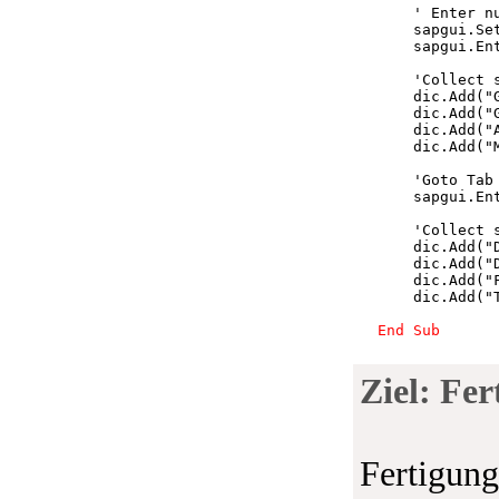
' Enter n
        sapgui.Se
        sapgui.En
'Collect 
        dic.Add
(
"
        dic.Add
(
"
        dic.Add
(
"
        dic.Add
(
"
'Goto Tab
        sapgui.En
'Collect 
        dic.Add
(
"
        dic.Add
(
"
        dic.Add
(
"
        dic.Add
(
"
End
Sub
Ziel: Fe
Fertigung