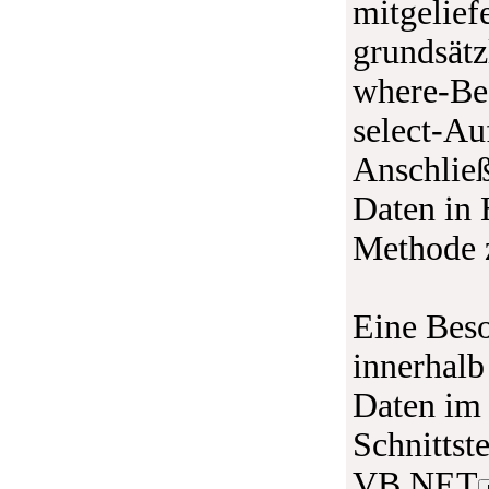
mitgelief
grundsätzl
where-Bed
select-Au
Anschließ
Daten in 
Methode 
Eine Beso
innerhalb
Daten im
Schnittste
VB.NET