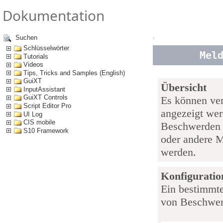
Dokumentation
.
Suchen
Schlüsselwörter
Mel
Tutorials
Videos
Tips, Tricks and Samples (English)
GuiXT
Übersicht
InputAssistant
GuiXT Controls
Es können ver
Script Editor Pro
angezeigt wer
UI Log
CIS mobile
Beschwerden 
S10 Framework
oder andere M
werden.
Konfiguratio
Ein bestimmte
von Beschwer