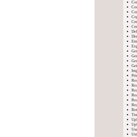
Con
Con
Con
Cop
Cre
Cre
Del
Dis
Em
Exp
Ge
Gen
Gen
Get
Imp
Pri
Rea
Rea
Rea
Rea
Rea
Rea
Ret
Tra
Upl
Upl
Use
Usi