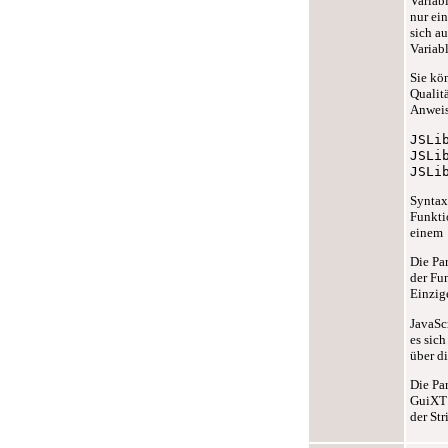
Variab
nur ei
sich a
Variab
Sie kö
Qualitä
Anweis
JSLi
JSLi
JSLi
Syntax
Funkti
einem 
Die Pa
der Fun
Einzig
JavaSc
es sic
über d
Die Pa
GuiXT 
der Str