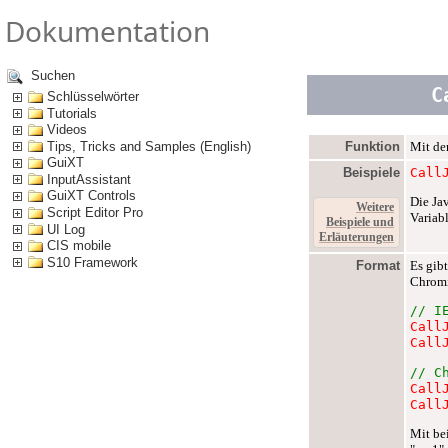
Dokumentation
Suchen
C
Schlüsselwörter
Tutorials
Videos
Tips, Tricks and Samples (English)
Funktion
Mit de
GuiXT
Beispiele
Call
InputAssistant
GuiXT Controls
Die Ja
Weitere
Script Editor Pro
Variabl
Beispiele und
UI Log
Erläuterungen
CIS mobile
S10 Framework
Format
Es gib
Chrom
// I
Call
Call
// C
Call
Call
Mit be