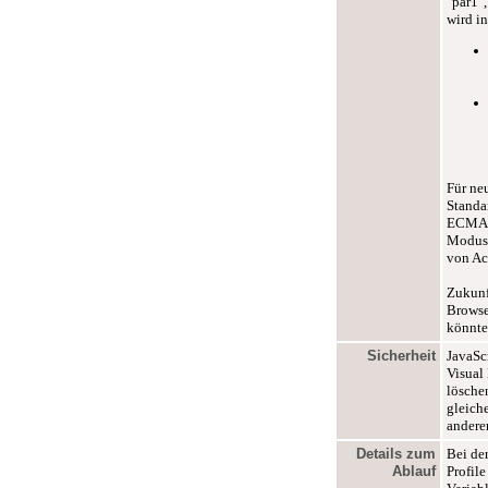
"par1"
wird in
Für ne
Standa
ECMASc
Modus 
von Ac
Zukunf
Browse
könnte
Sicherheit
JavaSc
Visual
lösche
gleich
andere
Details zum
Bei de
Ablauf
Profil