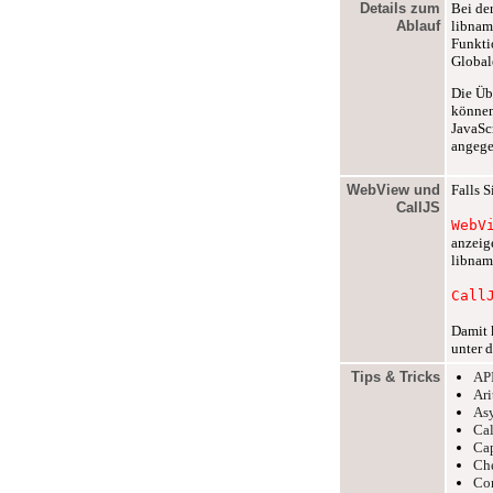
Details zum
Bei de
Ablauf
libnam
Funkti
Global
Die Üb
können
JavaSc
angege
WebView und
Falls 
CallJS
WebV
anzeig
libnam
Call
Damit 
unter 
Tips & Tricks
API
Ari
As
Cal
Cap
Che
Con