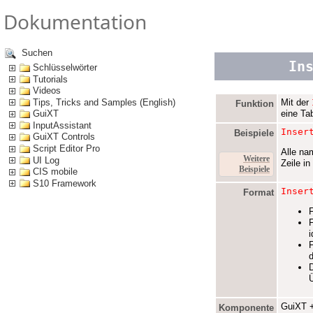
Dokumentation
Suchen
In
Schlüsselwörter
Tutorials
Videos
Tips, Tricks and Samples (English)
Mit der
Funktion
eine Tab
GuiXT
InputAssistant
Inser
Beispiele
GuiXT Controls
Script Editor Pro
Alle na
Weitere
UI Log
Zeile in
Beispiele
CIS mobile
S10 Framework
Inser
Format
F
F
i
d
D
GuiXT +
Komponente